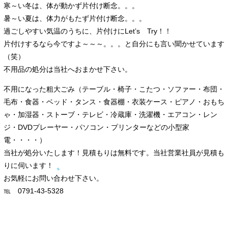
寒～い冬は、体が動かず片付け断念。。。
暑～い夏は、体力がもたず片付け断念。。。
過ごしやすい気温のうちに、片付けにLet’s Try！！
片付けするなら今ですよ～～～。。。と自分にも言い聞かせています
（笑）
不用品の処分は当社へおまかせ下さい。
不用になった粗大ごみ（テーブル・椅子・こたつ・ソファー・布団・
毛布・食器・ベッド・タンス・食器棚・衣装ケース・ピアノ・おもち
ゃ・加湿器・ストーブ・テレビ・冷蔵庫・洗濯機・エアコン・レン
ジ・DVDプレーヤー・パソコン・プリンターなどの小型家
電・・・・）
当社が処分いたします！見積もりは無料です。当社営業社員が見積も
りに伺います！
お気軽にお問い合わせ下さい。
℡ 0791-43-5328