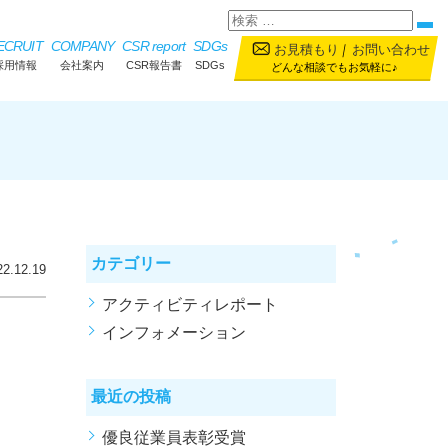
ECRUIT
COMPANY
CSR report
SDGs
お見積もり
｜
お問い合わせ
採用情報
会社案内
CSR報告書
SDGs
どんな相談でもお気軽に♪
カテゴリー
22.12.19
アクティビティレポート
インフォメーション
最近の投稿
優良従業員表彰受賞