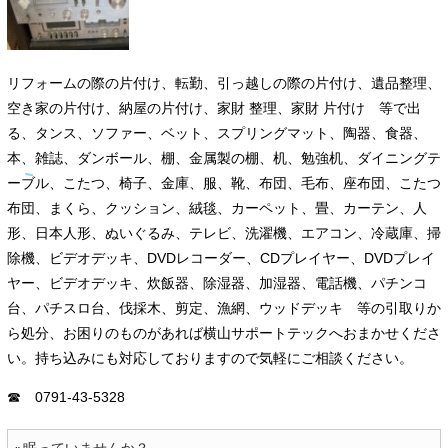
リフォームの際の片付け、転勤、引っ越しの際の片付け、遺品整理、
空き家の片付け、納屋の片付け、家財 整理、家財 片付け 等で出
る、タンス、ソファー、ベット、スプリングマット、陶器、食器、
本、雑誌、ダンボール、棚、金属製の棚、机、勉強机、ダイニングテ
ーブル、こたつ、椅子、金庫、服、靴、布団、毛布、座布団、こたつ
布団、まくら、クッション、絨毯、カーペット、畳、カーテン、人
形、日本人形、ぬいぐるみ、テレビ、洗濯機、エアコン、冷蔵庫、掃
除機、ビデオデッキ、DVDレコーダー、CDプレイヤー、DVDプレイ
ヤー、ビデオデッキ、炊飯器、除湿器、加湿器、電話機、パチンコ
台、パチスロ台、伐採木、剪定、漁網、ウッドデッキ 等の引取りか
ら処分、お困りのものがあれば横山サポートテックへおまかせくださ
い。持ち込みにも対応しておりますので気軽にご相談ください。
☎ 0791-43-5328
眠っていませんか？