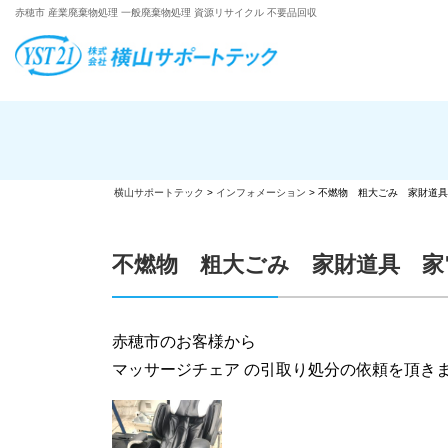
赤穂市 産業廃棄物処理 一般廃棄物処理 資源リサイクル 不要品回収
横山サポートテック
>
インフォメーション
>
不燃物 粗大ごみ 家財道具
不燃物 粗大ごみ 家財道具 家
赤穂市のお客様から
マッサージチェア の引取り処分の依頼を頂き