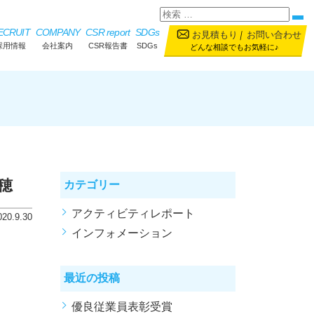
ECRUIT
COMPANY
CSR report
SDGs
お見積もり
｜
お問い合わせ
採用情報
会社案内
CSR報告書
SDGs
どんな相談でもお気軽に♪
穂
カテゴリー
アクティビティレポート
020.9.30
インフォメーション
最近の投稿
優良従業員表彰受賞