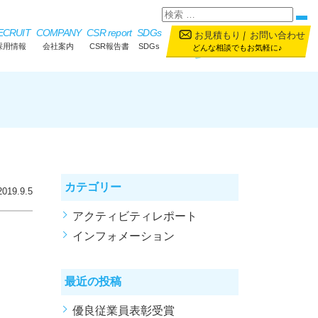
ECRUIT
COMPANY
CSR report
SDGs
お見積もり
｜
お問い合わせ
採用情報
会社案内
CSR報告書
SDGs
どんな相談でもお気軽に♪
カテゴリー
2019.9.5
アクティビティレポート
インフォメーション
最近の投稿
優良従業員表彰受賞