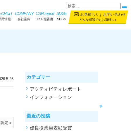
ECRUIT
COMPANY
CSR report
SDGs
お見積もり
｜
お問い合わせ
採用情報
会社案内
CSR報告書
SDGs
どんな相談でもお気軽に♪
カテゴリー
026.5.25
アクティビティレポート
インフォメーション
最近の投稿
）認定
»
優良従業員表彰受賞