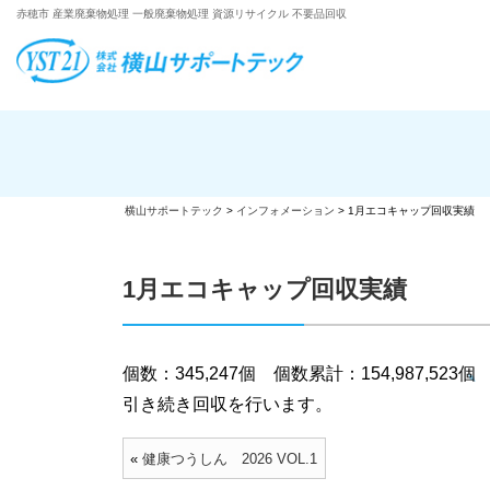
赤穂市 産業廃棄物処理 一般廃棄物処理 資源リサイクル 不要品回収
横山サポートテック
>
インフォメーション
>
1月エコキャップ回収実績
1月エコキャップ回収実績
個数：345,247個 個数累計：154,987,523個
引き続き回収を行います。
«
健康つうしん 2026 VOL.1