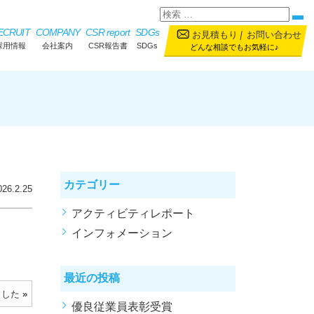
ECRUIT
COMPANY
CSR report
SDGs
お見積もり
｜
お問い合わせ
採用情報
会社案内
CSR報告書
SDGs
どんな相談でもお気軽に♪
カテゴリー
026.2.25
アクティビティレポート
インフォメーション
最近の投稿
ました
»
優良従業員表彰受賞