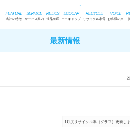
FEATURE
SERVICE
RELICS
ECOCAP
RECYCLE
VOICE
R
当社の特徴
サービス案内
遺品整理
エコキャップ
リサイクル家電
お客様の声
最新情報
2
1月度リサイクル率（グラフ）更新し