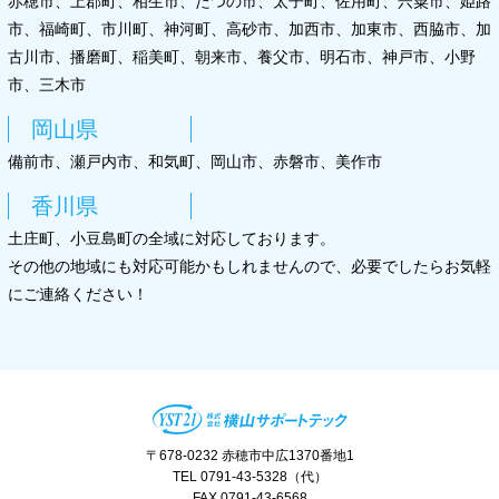
赤穂市、上郡町、相生市、たつの市、太子町、佐用町、宍粟市、姫路
市、福崎町、市川町、神河町、高砂市、加西市、加東市、西脇市、加
古川市、播磨町、稲美町、朝来市、養父市、明石市、神戸市、小野
市、三木市
岡山県
備前市、瀬戸内市、和気町、岡山市、赤磐市、美作市
香川県
土庄町、小豆島町の全域に対応しております。
その他の地域にも対応可能かもしれませんので、必要でしたらお気軽
にご連絡ください！
〒678-0232 赤穂市中広1370番地1
TEL 0791-43-5328（代）
FAX 0791-43-6568