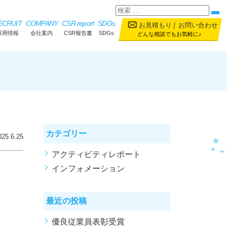
ECRUIT
COMPANY
CSR report
SDGs
お見積もり
｜
お問い合わせ
採用情報
会社案内
CSR報告書
SDGs
どんな相談でもお気軽に♪
カテゴリー
025.6.25
アクティビティレポート
インフォメーション
最近の投稿
優良従業員表彰受賞