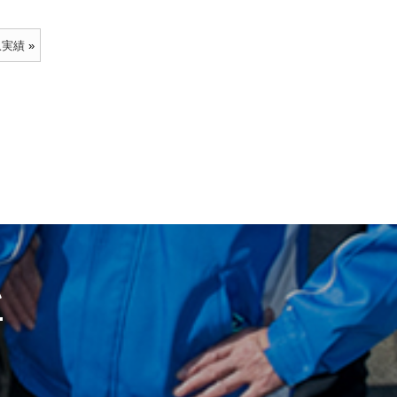
収実績
»
い