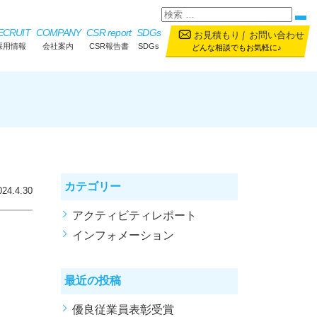
ECRUIT
COMPANY
CSR report
SDGs
お見積もり
｜
お問い合わせ
採用情報
会社案内
CSR報告書
SDGs
どんな相談でもお気軽に♪
カテゴリー
024.4.30
アクティビティレポート
インフォメーション
最近の投稿
優良従業員表彰受賞