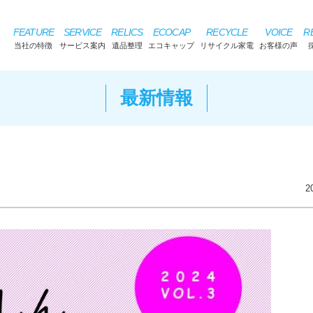
FEATURE
SERVICE
RELICS
ECOCAP
RECYCLE
VOICE
R
当社の特徴
サービス案内
遺品整理
エコキャップ
リサイクル家電
お客様の声
最新情報
2