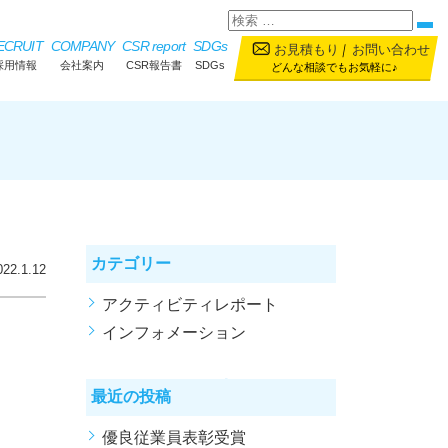
ECRUIT
COMPANY
CSR report
SDGs
お見積もり
｜
お問い合わせ
採用情報
会社案内
CSR報告書
SDGs
どんな相談でもお気軽に♪
カテゴリー
022.1.12
アクティビティレポート
インフォメーション
最近の投稿
優良従業員表彰受賞