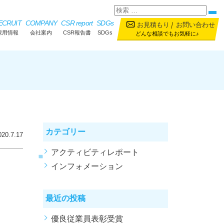
ECRUIT
COMPANY
CSR report
SDGs
お見積もり
｜
お問い合わせ
採用情報
会社案内
CSR報告書
SDGs
どんな相談でもお気軽に♪
カテゴリー
020.7.17
アクティビティレポート
インフォメーション
最近の投稿
優良従業員表彰受賞