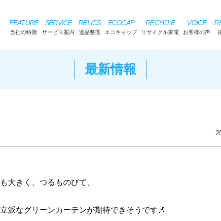
FEATURE
SERVICE
RELICS
ECOCAP
RECYCLE
VOICE
R
当社の特徴
サービス案内
遺品整理
エコキャップ
リサイクル家電
お客様の声
最新情報
2
も大きく、つるものびて、
立派なグリーンカーテンが期待できそうです🎶