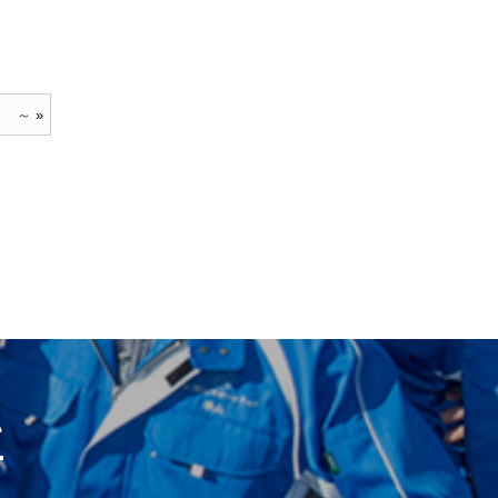
２ ～
»
い