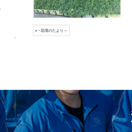
«
~花壇のたより～