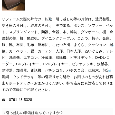
リフォームの際の片付け、転勤、引っ越しの際の片付け、遺品整理、
空き家の片付け、納屋の片付け 等で出る、タンス、ソファー、ベッ
ト、スプリングマット、陶器、食器、本、雑誌、ダンボール、棚、金
属製の棚、机、勉強机、ダイニングテーブル、こたつ、椅子、金庫、
服、靴、布団、毛布、座布団、こたつ布団、まくら、クッション、絨
毯、カーペット、畳、カーテン、人形、日本人形、ぬいぐるみ、テレ
ビ、洗濯機、エアコン、冷蔵庫、掃除機、ビデオデッキ、DVDレコ
ーダー、CDプレイヤー、DVDプレイヤー、ビデオデッキ、炊飯器、
除湿器、加湿器、電話機、パチンコ台、パチスロ台、伐採木、剪定、
漁網、ウッドデッキ 等の引取りから処分、お困りのものがあれば横
山サポートテックへおまかせください。持ち込みにも対応しておりま
すので気軽にご相談ください。
☎ 0791-43-5328
引っ越しの準備は進んでいますか？
«