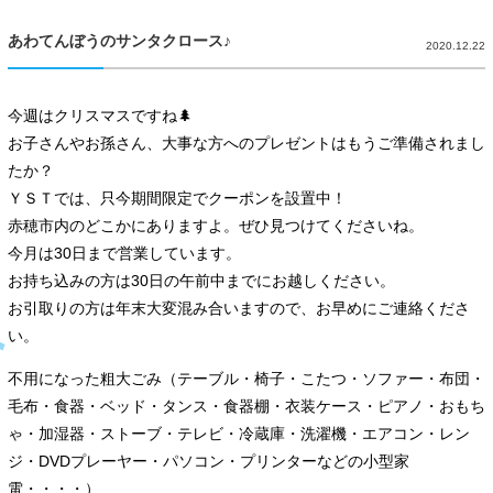
あわてんぼうのサンタクロース♪
2020.12.22
今週はクリスマスですね🌲
お子さんやお孫さん、大事な方へのプレゼントはもうご準備されまし
たか？
ＹＳＴでは、只今期間限定でクーポンを設置中！
赤穂市内のどこかにありますよ。ぜひ見つけてくださいね。
今月は30日まで営業しています。
お持ち込みの方は30日の午前中までにお越しください。
お引取りの方は年末大変混み合いますので、お早めにご連絡くださ
い。
不用になった粗大ごみ（テーブル・椅子・こたつ・ソファー・布団・
毛布・食器・ベッド・タンス・食器棚・衣装ケース・ピアノ・おもち
ゃ・加湿器・ストーブ・テレビ・冷蔵庫・洗濯機・エアコン・レン
ジ・DVDプレーヤー・パソコン・プリンターなどの小型家
電・・・・）