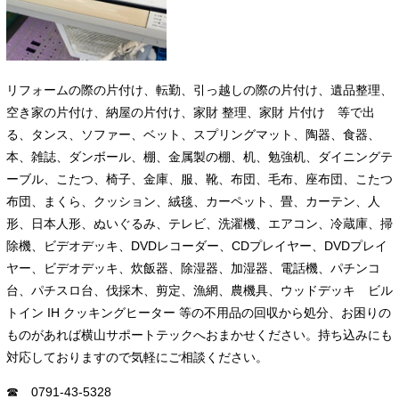
リフォームの際の片付け、転勤、引っ越しの際の片付け、遺品整理、
空き家の片付け、納屋の片付け、家財 整理、家財 片付け 等で出
る、タンス、ソファー、ベット、スプリングマット、陶器、食器、
本、雑誌、ダンボール、棚、金属製の棚、机、勉強机、ダイニングテ
ーブル、こたつ、椅子、金庫、服、靴、布団、毛布、座布団、こたつ
布団、まくら、クッション、絨毯、カーペット、畳、カーテン、人
形、日本人形、ぬいぐるみ、テレビ、洗濯機、エアコン、冷蔵庫、掃
除機、ビデオデッキ、DVDレコーダー、CDプレイヤー、DVDプレイ
ヤー、ビデオデッキ、炊飯器、除湿器、加湿器、電話機、パチンコ
台、パチスロ台、伐採木、剪定、漁網、農機具、ウッドデッキ ビル
トイン IH クッキングヒーター 等の不用品の回収から処分、お困りの
ものがあれば横山サポートテックへおまかせください。持ち込みにも
対応しておりますので気軽にご相談ください。
☎ 0791-43-5328