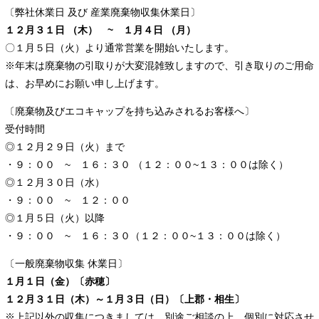
〔弊社休業日 及び 産業廃棄物収集休業日〕
１２月３１日 （木） ~ １月４日 （月）
〇１月５日（火）より通常営業を開始いたします。
※年末は廃棄物の引取りが大変混雑致しますので、引き取りのご用命
は、お早めにお願い申し上げます。
〔廃棄物及びエコキャップを持ち込みされるお客様へ〕
受付時間
◎１２月２９日（火）まで
・９：００ ~ １６：３０ （１２：００~１３：００は除く）
◎１２月３０日（水）
・９：００ ~ １２：００
◎１月５日（火）以降
・９：００ ~ １６：３０（１２：００~１３：００は除く）
〔一般廃棄物収集 休業日〕
１月１日（金）〔赤穂〕
１２月３１日（木）～１月３日（日）〔上郡・相生〕
※上記以外の収集につきましては、別途ご相談の上、個別に対応させ