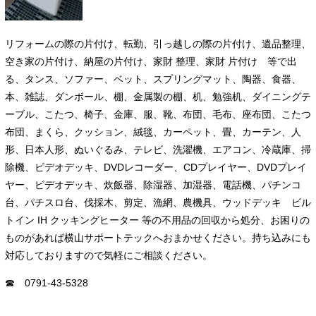
リフォームの際の片付け、転勤、引っ越しの際の片付け、遺品整理、
空き家の片付け、納屋の片付け、家財 整理、家財 片付け 等で出
る、タンス、ソファー、ベット、スプリングマット、陶器、食器、
本、雑誌、ダンボール、棚、金属製の棚、机、勉強机、ダイニングテ
ーブル、こたつ、椅子、金庫、服、靴、布団、毛布、座布団、こたつ
布団、まくら、クッション、絨毯、カーペット、畳、カーテン、人
形、日本人形、ぬいぐるみ、テレビ、洗濯機、エアコン、冷蔵庫、掃
除機、ビデオデッキ、DVDレコーダー、CDプレイヤー、DVDプレイ
ヤー、ビデオデッキ、炊飯器、除湿器、加湿器、電話機、パチンコ
台、パチスロ台、伐採木、剪定、漁網、農機具、ウッドデッキ ビル
トイン IH クッキングヒーター 等の不用品の回収から処分、お困りの
ものがあれば横山サポートテックへおまかせください。持ち込みにも
対応しておりますので気軽にご相談ください。
☎ 0791-43-5328