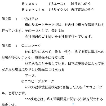
Ｒｅｕｓｅ (リユース） 繰り返し使う
Ｒｅｃｙｃｌｅ (リサイクル） 再び資源に使う
第２問 ： ごみひろい
横山サポートテックでは、社内外で様々な清掃活動を
行っています。その一つとして、毎月１回
会社周辺のゴミ拾いを全社員で行っています。
第３問 ： ➀エコマーク
他の製品に比べて、作る・使う・捨てる時に環境への
影響が少ないことや、環境保全に役立つ製
品であることを表している。日本環境協会によって認
定された環境にやさしい製品につけられる
マーク。
➁エコピープルマーク
eco検定(環境社会検定)に合格した人を「エコピープ
ル」と呼びます。
eco検定とは、広く環境問題に関する知識を問われる
検定です。