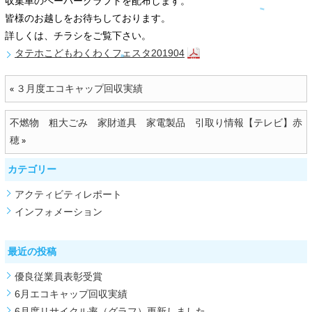
収集車のペーパークラフトを配布します。
皆様のお越しをお待ちしております。
詳しくは、チラシをご覧下さい。
タテホこどもわくわくフェスタ201904
３月度エコキャップ回収実績
«
不燃物 粗大ごみ 家財道具 家電製品 引取り情報【テレビ】赤
穂
»
カテゴリー
アクティビティレポート
インフォメーション
最近の投稿
優良従業員表彰受賞
6月エコキャップ回収実績
6月度リサイクル率（グラフ）更新しました